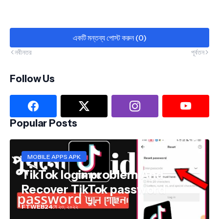
একটি মন্তব্য পোস্ট করুন (0)
নবীনতর
পূর্বতন
Follow Us
Popular Posts
MOBILE APPS APK
TikTok login problem And
Recover TikTok password
FTWEB24
মে ২৩, ২০২২