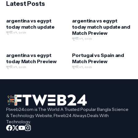
Latest Posts
argentina vs egypt
argentina vs egypt
today match update
today match update and
জুলাই ০৭, ২০২৬
Match Preview
জুলাই ০৭, ২০২৬
argentina vs egypt
Portugal vs Spain and
today Match Preview
Match Preview
জুলাই ০৭, ২০২৬
জুলাই ০৭, ২০২৬
Ftweb24.com is The World A Trusted Popular Bangla Science
& Technology Website, Ftweb24 Always Deals With
Technology.