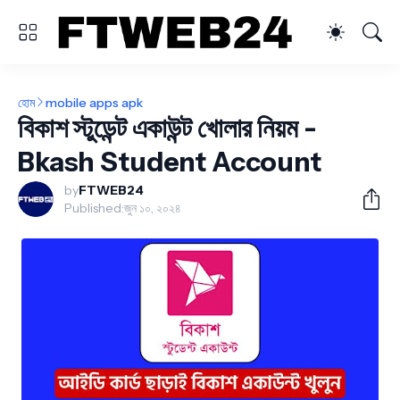
হোম
mobile apps apk
বিকাশ স্টুডেন্ট একাউন্ট খোলার নিয়ম -
Bkash Student Account
by
FTWEB24
Published:
জুন ১০, ২০২৪